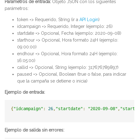
Parámetros de entrada:
Objeto JSON con los siguientes
parámetros:
token => Requerido, String (ir a
API Login
)
idcampaign => Requerido, Integer (ejemplo: 26)
startdate => Opcional, Fecha (ejemplo: 2020-09-08)
starthour => Opcional, Hora formato 24H (ejemplo:
09:00:00)
endhour => Opcional, Hora formato 24H (ejemplo:
16:05:00)
callid => Opcional, String (ejemplo: 317676789897)
paused => Opcional, Boolean (true o false, para indicar
que la campaña se detiene o inicia)
Ejemplo de entrada:
{
"idcampaign"
:
26
,
"startdate"
:
"2020-09-08"
,
"starth
Ejemplo de salida sin errores: