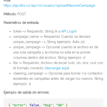
Ruta:
https://api.itbx.co/api/v1/usuario/uploadMassiveCampaign
Método:
POST
Parámetros de entrada:
token => Requerido, String (ir a
API Login
)
campaign_name => Requerido Cuando se declara
unique_campaign = 1, String (ejemplo: Auto 12)
unique_campaign => Opcional cuando el archivo es de
una sola campaña y la misma no esta en la primer
columna dentro del archivo, String (ejemplo: 1)
file => Requerido, Archivo de excel (ods, xls, xlsx, csv) con
el formato correcto (
descargar aquí
)
cleaning_campaign => Opcional para borrar (=1) contactos
existentes en campañas antes de cargar los nuevos, String
(ejemplo: 1)
Ejemplo de salida sin errores:
{
"error"
:
false
,
"msg"
:
"Ok"
}