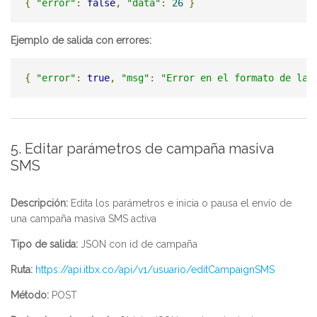
{
"error"
:
false
,
"data"
:
26
}
Ejemplo de salida con errores:
{
"error"
:
true
,
"msg"
:
"Error en el formato de las
5. Editar parámetros de campaña masiva
SMS
Descripción:
Edita los parámetros e inicia o pausa el envío de
una campaña masiva SMS activa
Tipo de salida:
JSON con id de campaña
Ruta:
https://api.itbx.co/api/v1/usuario/editCampaignSMS
Método:
POST