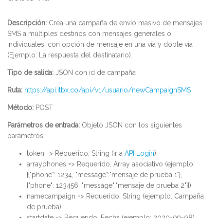
Descripción:
Crea una campaña de envío masivo de mensajes
SMS a múltiples destinos con mensajes generales o
individuales, con opción de mensaje en una vía y doble vía
(Ejemplo: La respuesta del destinatario).
Tipo de salida:
JSON con id de campaña
Ruta:
https://api.itbx.co/api/v1/usuario/newCampaignSMS
Método:
POST
Parámetros de entrada:
Objeto JSON con los siguientes
parámetros:
token => Requerido, String (ir a
API Login
)
arrayphones => Requerido, Array asociativo (ejemplo:
[{"phone": 1234, "message":"mensaje de prueba 1"},
{"phone": 123456, "message":"mensaje de prueba 2"}])
namecampaign => Requerido, String (ejemplo: Campaña
de prueba)
startdate => Requerido, Fecha (ejemplo: 2020-09-08)