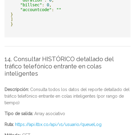
"duration"
:
0
,
"billsec"
:
0
,
"accountcode"
:
""
}
]
}
14. Consultar HISTÓRICO detallado del
tráfico telefónico entrante en colas
inteligentes
Descripción:
Consulta todos los datos del reporte detallado del
tráfico telefónico entrante en colas inteligentes (por rango de
tiempo)
Tipo de salida:
Array asociativo
Ruta:
https://api.itbx.co/api/v1/usuario/queueLog