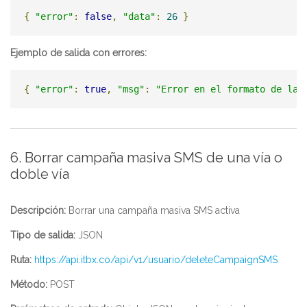
{
"error"
:
false
,
"data"
:
26
}
Ejemplo de salida con errores:
{
"error"
:
true
,
"msg"
:
"Error en el formato de las
6. Borrar campaña masiva SMS de una vía o
doble vía
Descripción:
Borrar una campaña masiva SMS activa
Tipo de salida:
JSON
Ruta:
https://api.itbx.co/api/v1/usuario/deleteCampaignSMS
Método:
POST