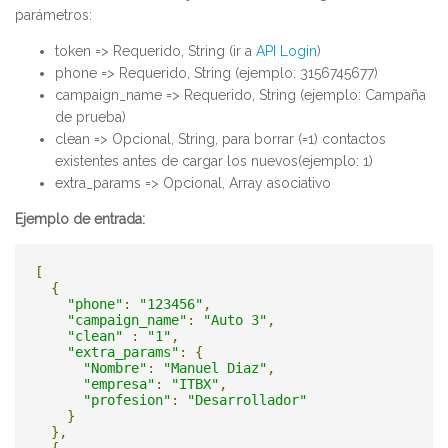
parámetros:
token => Requerido, String (ir a
API Login
)
phone => Requerido, String (ejemplo: 3156745677)
campaign_name => Requerido, String (ejemplo: Campaña
de prueba)
clean => Opcional, String, para borrar (=1) contactos
existentes antes de cargar los nuevos(ejemplo: 1)
extra_params => Opcional, Array asociativo
Ejemplo de entrada:
[
{
"phone"
:
"123456"
,
"campaign_name"
:
"Auto 3"
,
"clean"
:
"1"
,
"extra_params"
:
{
"Nombre"
:
"Manuel Diaz"
,
"empresa"
:
"ITBX"
,
"profesion"
:
"Desarrollador"
}
},