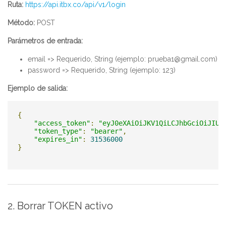
Ruta:
https://api.itbx.co/api/v1/login
Método:
POST
Parámetros de entrada:
email => Requerido, String (ejemplo: prueba1@gmail.com)
password => Requerido, String (ejemplo: 123)
Ejemplo de salida:
{
"access_token"
:
"eyJ0eXAiOiJKV1QiLCJhbGciOiJIUz
"token_type"
:
"bearer"
,
"expires_in"
:
31536000
}
2. Borrar TOKEN activo