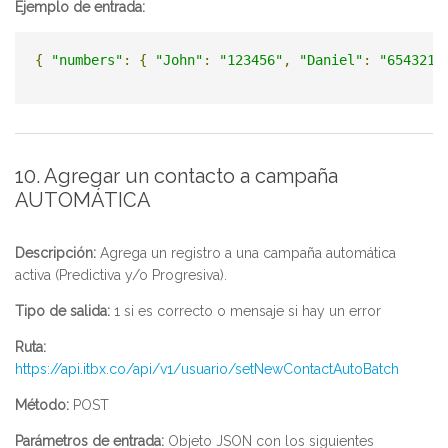
Ejemplo de entrada:
{
"numbers"
:
{
"John"
:
"123456"
,
"Daniel"
:
"654321"
10. Agregar un contacto a campaña
AUTOMÁTICA
Descripción:
Agrega un registro a una campaña automática
activa (Predictiva y/o Progresiva).
Tipo de salida:
1 si es correcto o mensaje si hay un error
Ruta:
https://api.itbx.co/api/v1/usuario/setNewContactAutoBatch
Método:
POST
Parámetros de entrada:
Objeto JSON con los siguientes