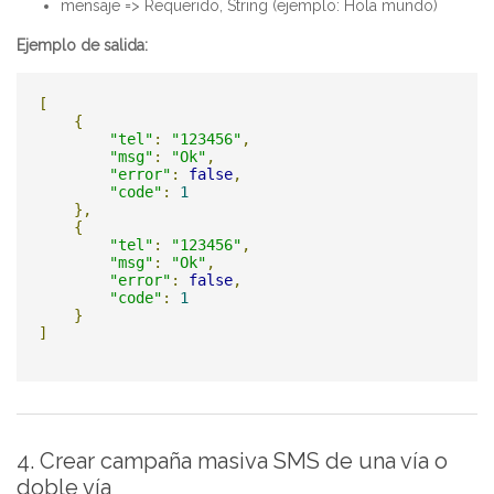
mensaje => Requerido, String (ejemplo: Hola mundo)
Ejemplo de salida:
[
{
"tel"
:
"123456"
,
"msg"
:
"Ok"
,
"error"
:
false
,
"code"
:
1
},
{
"tel"
:
"123456"
,
"msg"
:
"Ok"
,
"error"
:
false
,
"code"
:
1
}
]
4. Crear campaña masiva SMS de una vía o
doble vía