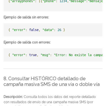
{
"arrayphones"
:
[{
"phone"
:
1234
,
"message"
:
"mensaje 
Ejemplo de salida sin errores:
{
"error"
:
false
,
"data"
:
26
}
Ejemplo de salida con errores:
{
"error"
:
true
,
"msg"
:
"Error: No existe la campañ
8. Consultar HISTÓRICO detallado de
campaña masiva SMS de una vía o doble vía
Descripción:
Consulta todos los datos del reporte detallado
con resultados de envío de una campaña masiva SMS (por